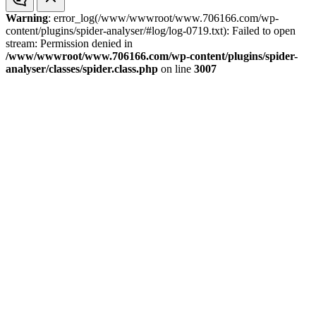
Warning
: error_log(/www/wwwroot/www.706166.com/wp-
content/plugins/spider-analyser/#log/log-0719.txt): Failed to open
stream: Permission denied in
/www/wwwroot/www.706166.com/wp-content/plugins/spider-
analyser/classes/spider.class.php
on line
3007