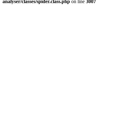
analyser/classes/spider.class.php
on line
3007