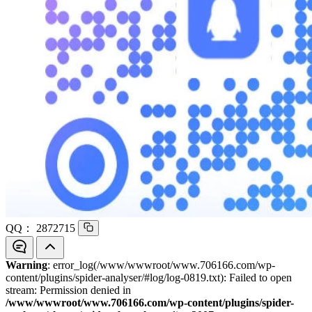
QQ：
2872715
Warning
: error_log(/www/wwwroot/www.706166.com/wp-
content/plugins/spider-analyser/#log/log-0819.txt): Failed to open
stream: Permission denied in
/www/wwwroot/www.706166.com/wp-content/plugins/spider-