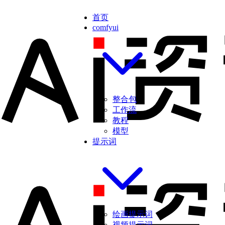
首页
comfyui
整合包
工作流
教程
模型
提示词
绘画提示词
视频提示词