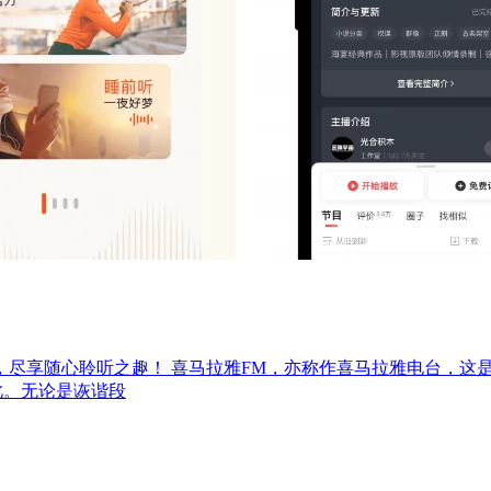
尽享随心聆听之趣！ 喜马拉雅FM，亦称作喜马拉雅电台，这
此。无论是诙谐段