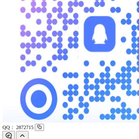
QQ：
2872715