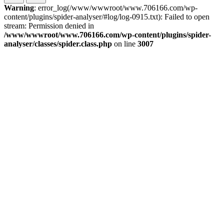
Warning
: error_log(/www/wwwroot/www.706166.com/wp-
content/plugins/spider-analyser/#log/log-0915.txt): Failed to open
stream: Permission denied in
/www/wwwroot/www.706166.com/wp-content/plugins/spider-
analyser/classes/spider.class.php
on line
3007