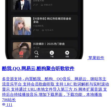
苹果软件
酷我,QQ,网易云,酷狗聚合听歌软件
多音源支持 - 内置酷我、酷狗、QQ音乐、网易云、咪咕等主
流音乐平台 支持会员歌曲听取 支持 LRC 歌词解析与实时滚动
显示 支持通过 URL/本地文件导入第三方 JS 脚本扩展音源 支
持后台持续播放音乐 增加下载界面，下载功能，本地播放
706站长
111