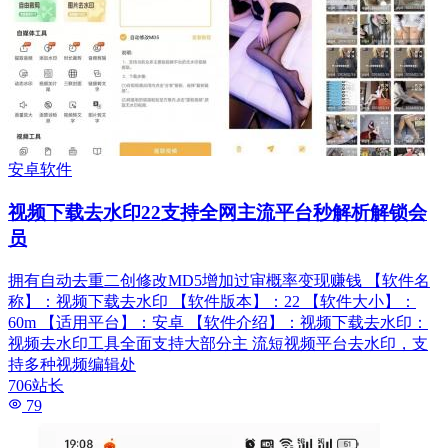
安卓软件
视频下载去水印22支持全网主流平台秒解析解锁会
员
拥有自动去重二创修改MD5增加过审概率变现赚钱 【软件名
称】：视频下载去水印 【软件版本】：22 【软件大小】：
60m 【适用平台】：安卓 【软件介绍】：视频下载去水印：
视频去水印工具全面支持大部分主 流短视频平台去水印，支
持多种视频编辑处
706站长
79