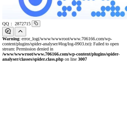
QQ：
2872715
Warning
: error_log(/www/wwwroot/www.706166.com/wp-
content/plugins/spider-analyser/#log/log-0903.txt): Failed to open
stream: Permission denied in
/www/wwwroot/www.706166.com/wp-content/plugins/spider-
analyser/classes/spider.class.php
on line
3007