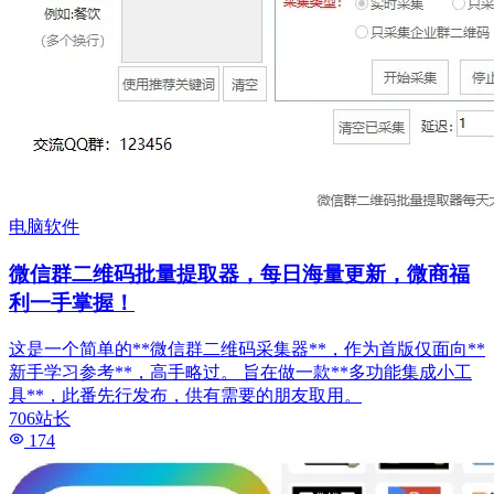
电脑软件
微信群二维码批量提取器，每日海量更新，微商福
利一手掌握！
这是一个简单的**微信群二维码采集器**，作为首版仅面向**
新手学习参考**，高手略过。 旨在做一款**多功能集成小工
具**，此番先行发布，供有需要的朋友取用。
706站长
174