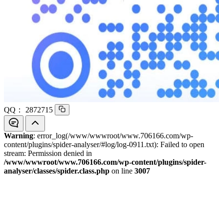
QQ：
2872715
Warning
: error_log(/www/wwwroot/www.706166.com/wp-
content/plugins/spider-analyser/#log/log-0911.txt): Failed to open
stream: Permission denied in
/www/wwwroot/www.706166.com/wp-content/plugins/spider-
analyser/classes/spider.class.php
on line
3007